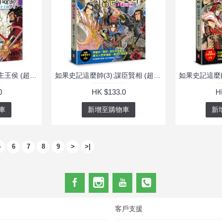
如果史記這麼帥(2):霸主王侯 (超燃漫畫學歷史+成語)
如果史記這麼帥(3):謀臣賢相 (超燃漫畫學歷史+成語)
0
HK $133.0
H
車
新增至購物車
新
5
6
7
8
9
>
>|
客戶支援