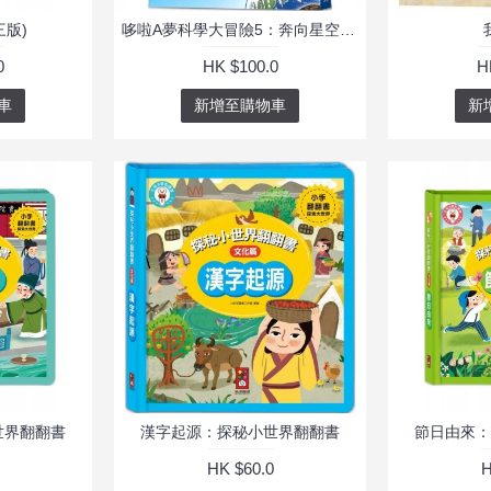
三版)
哆啦A夢科學大冒險5：奔向星空大宇宙（2版）
0
HK $100.0
H
車
新增至購物車
新
世界翻翻書
漢字起源：探秘小世界翻翻書
節日由來：
HK $60.0
H