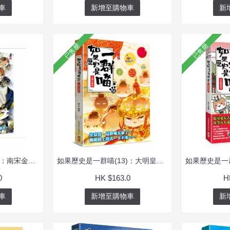
車
新增至購物車
新
已售罄
已售罄
如果歷史是一群喵(11)：南宋金元篇
如果歷史是一群喵(13)：大明皇朝篇(萌貓漫畫學歷史）
0
HK $163.0
H
車
新增至購物車
新