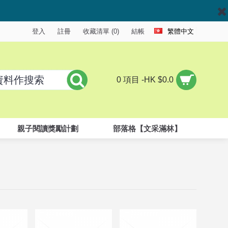
登入
註冊
收藏清單 (
0
)
結帳
繁體中文
0 項目 -HK $0.0
親子閱讀獎勵計劃
部落格【文采滿林】