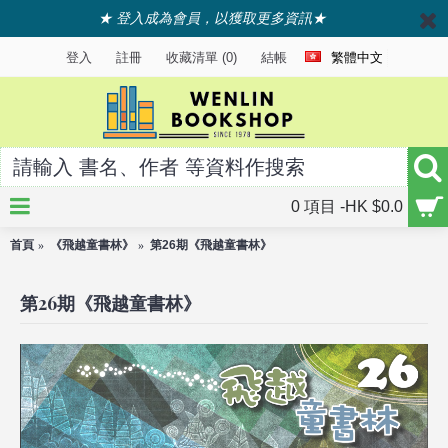
★ 登入成為會員，以獲取更多資訊★
登入
註冊
收藏清單 (
0
)
結帳
繁體中文
0 項目 -HK $0.0
首頁
《飛越童書林》
第26期《飛越童書林》
第26期《飛越童書林》