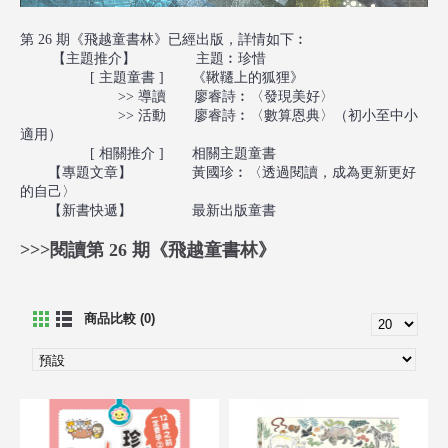
第 26 期《飛越童書林》已經出版，詳情如下︰
【主題推介】 主題︰珍惜
[ 主題童書 ] 《鞦韆上的狐狸》
>> 導讀 廖睿詩︰〈發現美好〉
>> 活動 廖睿詩︰〈數算恩典〉（初小至中小
適用）
[ 相關推介 ] 相關主題童書
【專題文章】 黃國珍︰〈透過閱讀，成為更新更好
的自己〉
【新書快遞】 最新出版童書
>>>閱讀第 26 期《飛越童書林》
商品比較 (0)