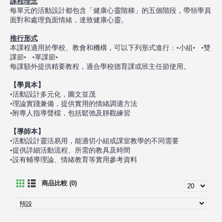
課程理念
每單元的活動設計都包含「健康心靈階梯」的五個階段，帶領學員
面對和處理負面情緒，達致健康心靈。
推行形式
本課程適用於學校、教會和機構，可以下列形式進行：•⼩組• •雙
課節• •單課節•
每課額外提供精要教程，適合學校德育課或班主任節使用。
【學員本】
•活動設計多元化，圖⽂並茂
•理論實踐兼備，提供實用的情緒調適方法
•附專人指導聲檔，包括鬆弛及靜觀練習
【導師本】
•活動設計靈活易用，能適切小組或課室教學的不同需要
•提供詳細活動流程、所需的教具及時間
•設有輔導理論、情緒教育等實用參考資料
商品比較 (0)