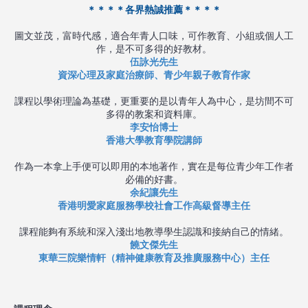
＊＊＊＊各界熱誠推薦＊＊＊＊
圖⽂並茂，富時代感，適合年青⼈⼝味，可作教育、
⼩組或個⼈⼯
作，是不可多得的好教材。
伍詠光先生
資深⼼理及家庭治療師、青少年親⼦教育作家
課程以學術理論為基礎，更重要的是以青年⼈為中
⼼，是坊間不可
多得的教案和資料庫。
李安怡博士
香港大學教育學院講師
作為一本拿上手便可以即用的本地著作，實在是每
位青少年工作者
必備的好書。
余紀讓先生
香港明愛家庭服務學校社會工作高級督導主任
課程能夠有系統和深入淺出地教導學生認識和接納
自己的情緒。
饒文傑先生
東華三院樂情軒（精神健康教育及推廣服務中心）主任