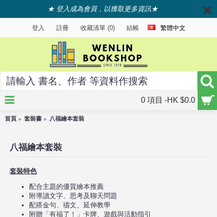
★ 登入成為會員，以獲取更多資訊★
登入
註冊
收藏清單 (
0
)
結帳
繁體中文
0 項目 -HK $0.0
首頁
套裝書
八福繪本套裝
八福繪本套裝
套裝特色
配合主題的優質繪本推薦
附導讀文字、思考及聊天問題
配搭金句、禱文、延伸教學
附贈「有福了！」卡牌、遊戲與活動指引