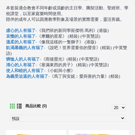
本套裝適合教會不同年齡或混齡的主日學、團契活動、聖經班、學
校課堂，以至家庭樂時間使用。
陪伴的成年人可以因應教學對象及場景的實際需要，靈活剪裁。
虛心的人有福了
-
《
我們班的新同學斑傑明‧馬利》(港版)
哀慟的人有福了
-
《
摩爾的星星
》
(精裝) (中英雙語)
溫柔的人有福了
-
《
像我這樣的一隻獅子
》
(港版)
飢渴慕義的人有福了
-
《
說吧！世界需要你的聲音
》
(精裝) (中英雙
語)
憐恤人的人有福了
-
《
雨後螢光
》
(精裝) (中英雙語)
清心的人有福了
-
《
塞滿東西的房子
》
(精裝) (中英雙語)
使人和睦的人有福了
-
《
小鉛與小擦
》
為義受迫逼的人有福了
-
《
馬丁與安妮︰愛與善的力量
》
(精裝)
商品比較 (0)