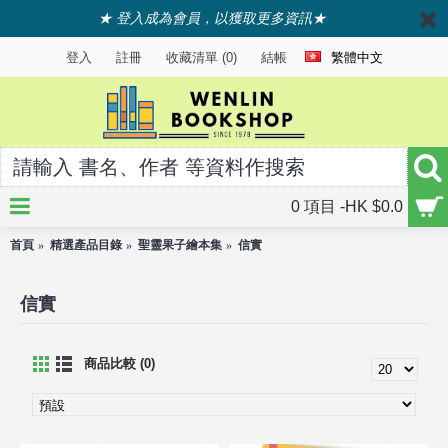
★ 登入成為會員，以獲取更多資訊★
登入
註冊
收藏清單 (
0
)
結帳
繁體中文
0 項目 -HK $0.0
首頁
精選產品目錄
聖靈果子繪本集
信實
信實
商品比較 (0)