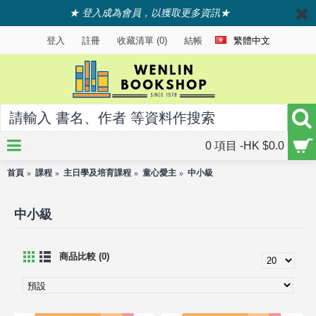
★ 登入成為會員，以獲取更多資訊★
登入
註冊
收藏清單 (
0
)
結帳
繁體中文
0 項目 -HK $0.0
首頁
課程
主日學及培育課程
童心愛主
中小級
中小級
商品比較 (0)