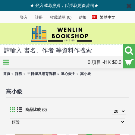
★ 登入成為會員，以獲取更多資訊★
登入
註冊
收藏清單 (
0
)
結帳
繁體中文
0 項目 -HK $0.0
首頁
課程
主日學及培育課程
童心愛主
高小級
高小級
商品比較 (0)