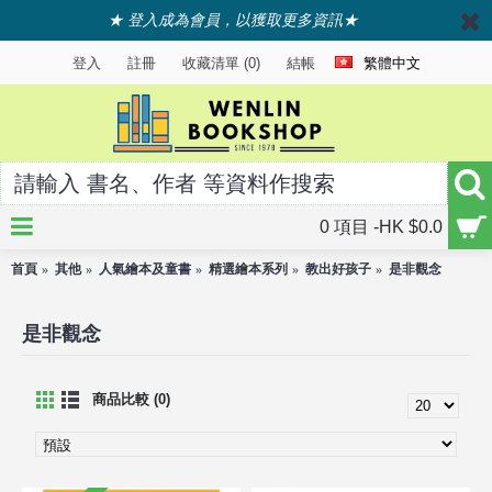
★ 登入成為會員，以獲取更多資訊★
登入
註冊
收藏清單 (
0
)
結帳
繁體中文
0 項目 -HK $0.0
首頁
其他
人氣繪本及童書
精選繪本系列
教出好孩子
是非觀念
是非觀念
商品比較 (0)