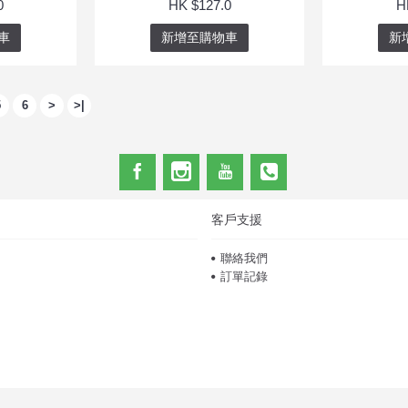
0
HK $127.0
H
車
新增至購物車
新
5
6
>
>|
客戶支援
聯絡我們
訂單記錄