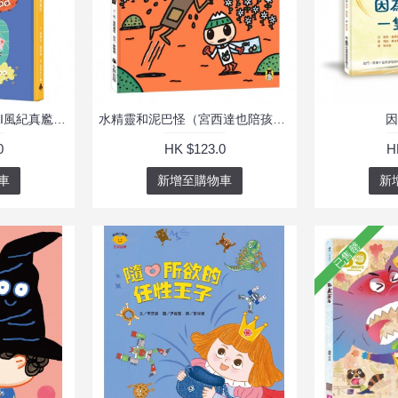
溫美玉SEL小學堂07 AI風紀真尷尬【社會情緒學習：愛護身體不害羞、不丟臉！ 小學生故事集】
水精靈和泥巴怪（宮西達也陪孩子感受接納與包容的溫暖，建立【SEL社會情緒學習力】）
因
0
HK $123.0
H
車
新增至購物車
新
已售罄