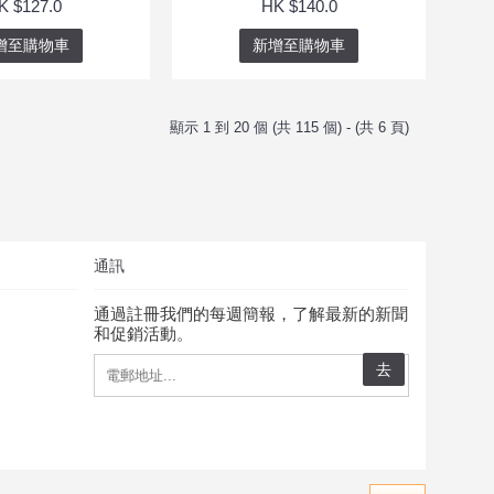
K $127.0
HK $140.0
增至購物車
新增至購物車
顯示 1 到 20 個 (共 115 個) - (共 6 頁)
通訊
通過註冊我們的每週簡報，了解最新的新聞
和促銷活動。
去