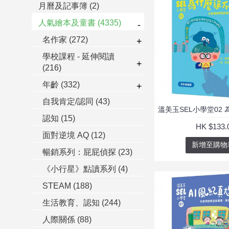
月曆及記事簿
(2)
人氣繪本及童書
(4335)
-
名作家
(272)
+
學校課程 - 延伸閱讀
+
(216)
年齡
(332)
+
自我肯定/認同
(43)
認知
(15)
HK $133.
面對逆境 AQ
(12)
新增至購物
暢銷系列：屁屁偵探
(23)
《小行星》點讀系列
(4)
STEAM
(188)
生活教育、認知
(244)
人際關係
(88)