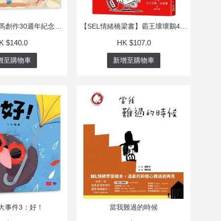
生氣王子（賴馬創作30週年紀念版）
【SEL情緒橋梁書】霸王壞壞鵝4：解救小豬安東尼
K $140.0
HK $107.0
增至購物車
新增至購物車
大事件3：好！
當我難過的時候