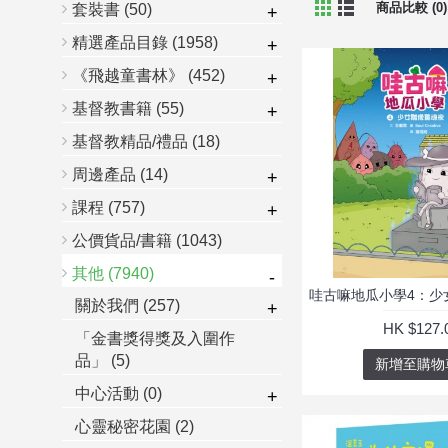
商品比較 (0)
套裝書
(50)
+
精選產品目錄
(1958)
+
《飛越童書林》
(452)
+
基督教書籍
(55)
+
基督教精品/禮品
(18)
周邊產品
(14)
+
課程
(757)
+
公價貨品/書籍
(1043)
其他
(7940)
-
關於我們
(257)
+
HK $127.
「金書獎得獎及入圍作
品」
(5)
新增至購物
中心活動
(0)
+
心靈秘密花園
(2)