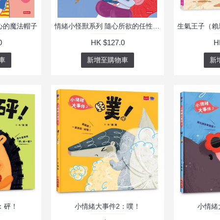
心的魔法帽子
情緒小怪獸系列 隨心所欲的任性王子
0
HK $127.0
H
車
新增至購物車
新
：砰！
小情緒大事件2：噗！
小情緒