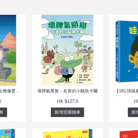
哇古嘛地瓜小學4：少女雕像驚魂夜
壞脾氣掰掰：友善的小鱷魚卡爾
【SEL情
0
HK $127.0
H
車
新增至購物車
新