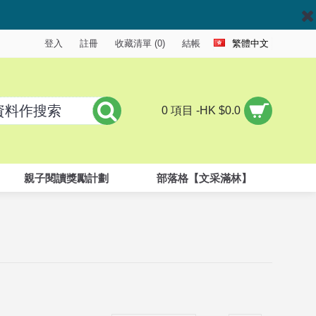
登入
註冊
收藏清單 (
0
)
結帳
繁體中文
0 項目 -HK $0.0
親子閱讀獎勵計劃
部落格【文采滿林】