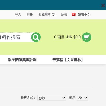
登入
註冊
收藏清單 (
0
)
結帳
繁體中文
0 項目 -HK $0.0
親子閱讀獎勵計劃
部落格【文采滿林】
排序方式：
顯示