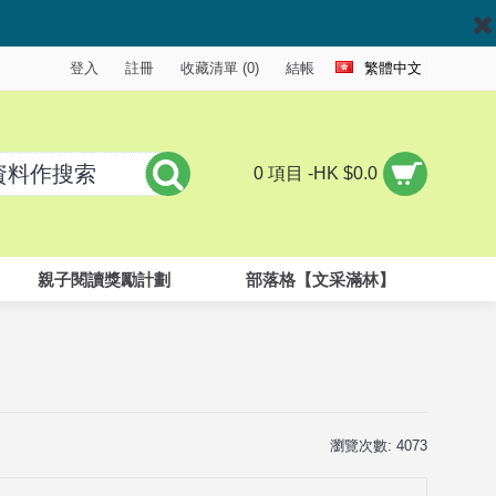
登入
註冊
收藏清單 (
0
)
結帳
繁體中文
0 項目 -HK $0.0
親子閱讀獎勵計劃
部落格【文采滿林】
瀏覽次數: 4073