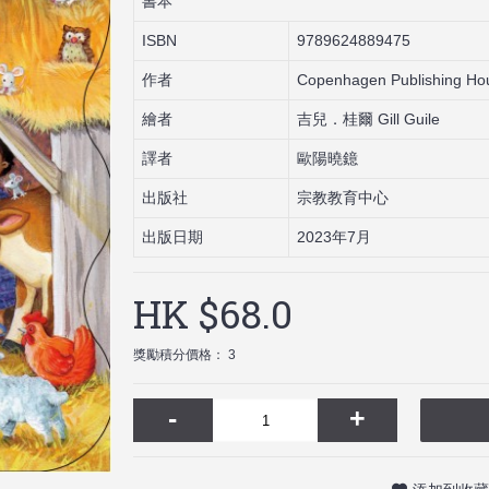
書本
ISBN
9789624889475
作者
Copenhagen Publishing Hous
繪者
吉兒．桂爾 Gill Guile
譯者
歐陽曉鐿
出版社
宗教教育中心
出版日期
2023年7月
HK $68.0
獎勵積分價格： 3
-
+