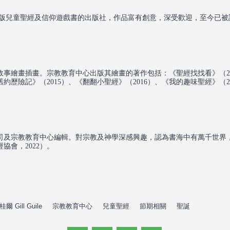
07年，是一所致力於出版兒童聖經及信仰遊戲書的出版社，作品富有創意，深受歡迎，至
事繪畫插畫。宗教教育中心出版其繪畫的著作包括：《聖經找找看》（201
約歷險記》（2015）、《翻翻小聖經》（2016）、《我的趣味聖經》（2
司及宗教教育中心編輯。對宗教及神學深感興趣，認為書海中有萬千世界
會，2022）。
 Gill Guile
,
宗教教育中心
,
兒童聖經
,
節期相關
,
聖誕