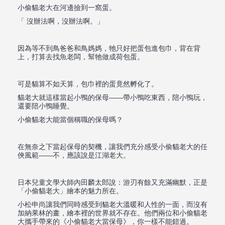
小偷貓老大在河邊撿到一窩蛋。
「 沒辦法啊，沒辦法啊。」
因為等不到鳥爸爸和鳥媽媽，牠只好把蛋包進包巾，背在背
上，打算去找魚老闆，幫牠做成荷包蛋。
可是貓算不如天算，包巾裡的蛋竟然孵化了。
貓老大就這樣當起小鴨的保母——帶小鴨吃東西，陪小鴨玩，
還要陪小鴨睡覺。
小偷貓老大能當個稱職的保母嗎？
在無奈之下當起保母的契機，讓我們充分感受小偷貓老大的任
俠風範——不，應該說是江湖老大。
日本兒童文學大師內田麟太郎說：游刃有餘又充滿幽默，正是
「小偷貓老大」繪本的魅力所在。
小松申尚讓我們同時感受到貓老大溫暖和人性的一面，而沒有
加納果林的畫，繪本裡的世界就不存在。他們兩位和小偷貓老
大攜手帶來的《小偷貓老大當保母》，你一樣不能錯過。