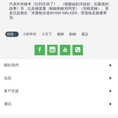
代表作有繪本《比利生病了》、《桃樂絲的洋娃娃：彭蒙惠的
故事》等，以及橋梁書《帕歐帕歐和阿里》（培根君繪）。更
多訊息都在「米雅散步道MIYAH WALKER」部落格及臉書專
頁。
標籤：
小松申尚
,
小天下
,
貓咪
,
動物
,
童話
關於我們
信息
客戶支援
通訊