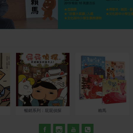
暢銷系列：屁屁偵探
賴馬