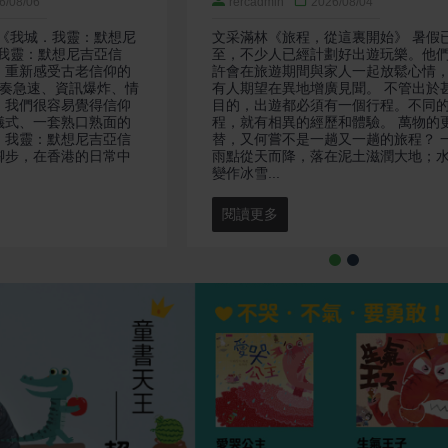
6/08/06
rercadmin
2026/08/04
談《我城．我靈：默想尼
文采滿林《旅程，從這裏開始》 暑假
·我靈：默想尼吉亞信
至，不少人已經計劃好出遊玩樂。他
，重新感受古老信仰的
許會在旅遊期間與家人一起放鬆心情
節奏急速、資訊爆炸、情
有人期望在異地增廣見聞。 不管出於
，我們很容易覺得信仰
目的，出遊都必須有一個行程。不同
儀式、一套熟口熟面的
程，就有相異的經歷和體驗。 萬物的
．我靈：默想尼吉亞信
替，又何嘗不是一趟又一趟的旅程？ 
腳步，在香港的日常中
雨點從天而降，落在泥土滋潤大地；
變作冰雪...
閱讀更多