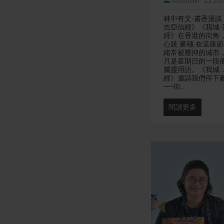
rercadmin
202
林中有文·書香漫
吉亞信經》《我城
經》在香港的街角
心跳 麥穗 在這座
緒常被壓抑的城市
只是星期日的一段
屬靈用語。《我城
經》邀請我們停下
──街...
閱讀更多