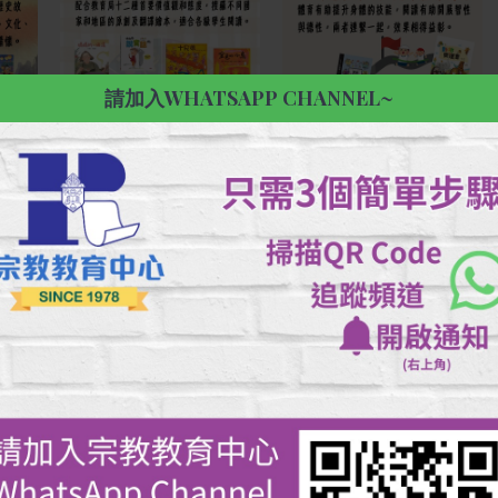
請加入WHATSAPP CHANNEL~