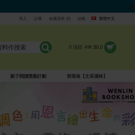
登入
註冊
收藏清單 (
0
)
結帳
繁體中文
0 項目 -HK $0.0
親子閱讀獎勵計劃
部落格【文采滿林】