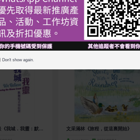
】
Don't show again.
林中有文·書香漫談《我城．我靈：默想尼吉亞信經》
文采滿林《旅程，從這裏開始》