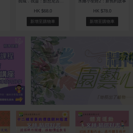
我城．我靈：默想尼吉亞信經
水繪小聖經2：新舊約故事
HK $68.0
HK $78.0
新增至購物車
新增至購物車