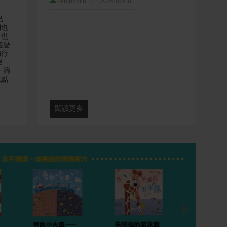
rercadmin
2026/07/08
已
...
...
們也
，也
甚麼
的行
更
一滴
水點
閱讀更多