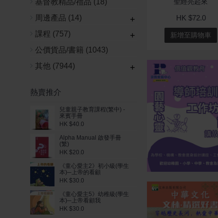
基督教精品/禮品
(18)
聖經亮起來
周邊產品
(14)
HK $72.0
+
課程
(757)
+
新增至購物車
公價貨品/書籍
(1043)
其他
(7944)
+
熱賣推介
兒童親子教育課程(繁中) -
來賓手冊
HK $40.0
Alpha Manual 啟發手冊
(繁)
HK $20.0
《童心愛主2》初小級(學生
本)─上帝的看顧
HK $30.0
《童心愛主5》幼稚級(學生
本)─上帝看顧我
HK $30.0