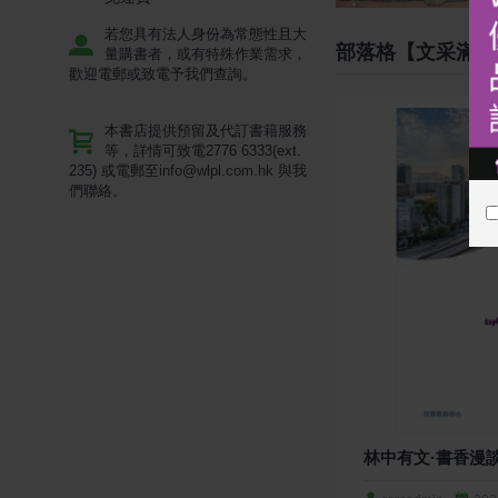
若您具有法人身份為常態性且大
部落格【文采滿林
量購書者，或有特殊作業需求，
歡迎電郵或致電予我們查詢。
本書店提供預留及代訂書籍服務
等，詳情可致電2776 6333(ext.
235) 或電郵至
info@wlpl.com.hk
與我
們聯絡。