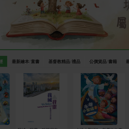
經
最新繪本/童書
基督教精品/禮品
公價貨品/書籍